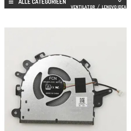
ALLE CATEGORIEËN
VENTILATOR
LENOVO IDEAPA
15IIL05/15ADA05/15ARE05/15I
KOELVENTILATOR