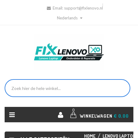
Email:
support@fixlenovo.nl
Nederlands
0
WINKELWAGEN
€ 0,00
HOME
LENOVO LAPTOP