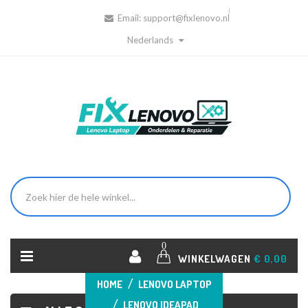
Email:
support@fixlenovo.nl
Nederlands
0
WINKELWAGEN
€ 0,00
HOME
LENOVO LAPTOP
LENOVO IDEAPAD