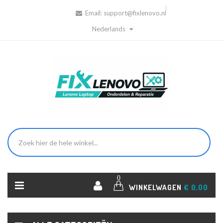
Email:
support@fixlenovo.nl
Nederlands
0
WINKELWAGEN
€ 0,00