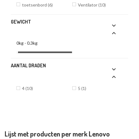
toetsenbord
(6)
Ventilator
(10)
GEWICHT


0kg - 0.3kg
AANTAL DRADEN


4
(10)
5
(1)
HOME
MERKEN
LENOVO
Lijst met producten per merk Lenovo