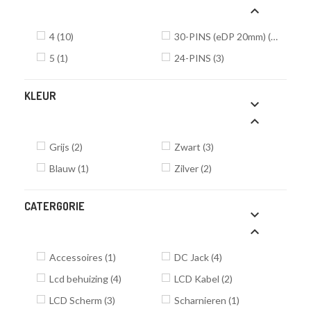

4
(10)
30-PINS (eDP 20mm)
(5)
5
(1)
24-PINS
(3)
KLEUR


Grijs
(2)
Zwart
(3)
Blauw
(1)
Zilver
(2)
CATERGORIE


Accessoires
(1)
DC Jack
(4)
Lcd behuizing
(4)
LCD Kabel
(2)
LCD Scherm
(3)
Scharnieren
(1)