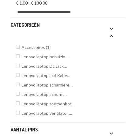
€ 1,00 - € 130,00
CATEGORIEËN


Accessoires
(1)
Lenovo laptop behuizing
(4)
Lenovo laptop Dc Jack
(4)
Lenovo laptop Lcd Kabel
(2)
Lenovo laptop scharnieren
(1)
Lenovo laptop scherm
(3)
Lenovo laptop toetsenbord
(7)
Lenovo laptop ventilator
(10)
AANTAL PINS
