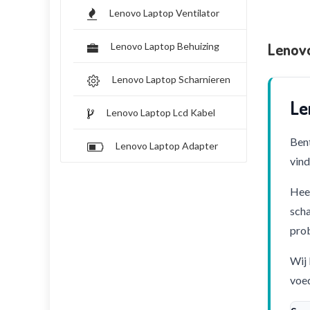
Lenovo Laptop Ventilator
Lenov
Lenovo Laptop Behuizing
Lenovo Laptop Scharnieren
Le
Lenovo Laptop Lcd Kabel
Bent
Lenovo Laptop Adapter
vind
Heef
scha
pro
Wij 
voed