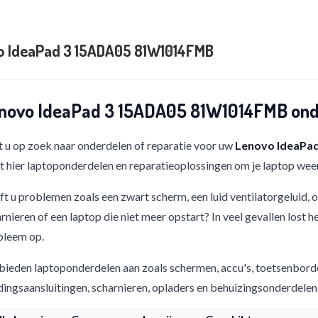
o IdeaPad 3 15ADA05 81W1014FMB
novo IdeaPad 3 15ADA05 81W1014FMB onde
 u op zoek naar onderdelen of reparatie voor uw
Lenovo IdeaPa
t hier laptoponderdelen en reparatieoplossingen om je laptop weer
t u problemen zoals een zwart scherm, een luid ventilatorgeluid,
rnieren of een laptop die niet meer opstart? In veel gevallen lost h
bleem op.
bieden laptoponderdelen aan zoals schermen, accu's, toetsenbord
ingsaansluitingen, scharnieren, opladers en behuizingsonderdelen