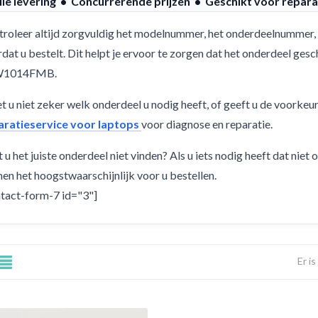
lle levering • Concurrerende prijzen • Geschikt voor repara
roleer altijd zorgvuldig het modelnummer, het onderdeelnummer, 
dat u bestelt. Dit helpt je ervoor te zorgen dat het onderdeel g
W1014FMB.
 u niet zeker welk onderdeel u nodig heeft, of geeft u de voorkeu
aratieservice voor laptops
voor diagnose en reparatie.
 u het juiste onderdeel niet vinden? Als u iets nodig heeft dat niet
en het hoogstwaarschijnlijk voor u bestellen.
tact-form-7 id="3"]
Er i