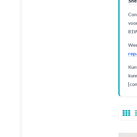
Sne
Cont
voor
81
Weet
rep
Kunt
kunn
[con