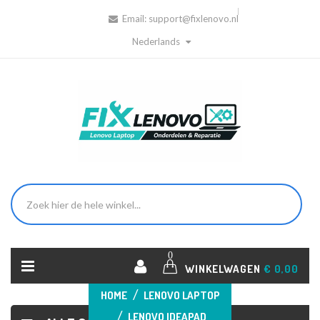
Email:
support@fixlenovo.nl
Nederlands
0
WINKELWAGEN
€ 0,00
HOME
LENOVO LAPTOP
LENOVO IDEAPAD