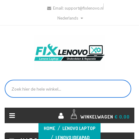
Email:
support@fixlenovo.nl
Nederlands
0
WINKELWAGEN
€ 0,00
HOME
LENOVO LAPTOP
LENOVO IDEAPAD