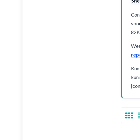
Sne
Cont
voor
82K
Weet
rep
Kunt
kunn
[con