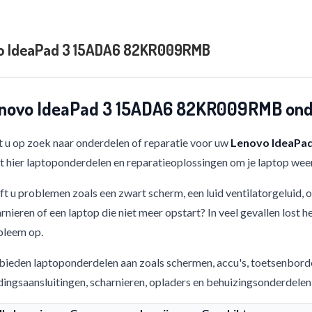
o IdeaPad 3 15ADA6 82KR009RMB
novo IdeaPad 3 15ADA6 82KR009RMB onde
 u op zoek naar onderdelen of reparatie voor uw
Lenovo IdeaPa
t hier laptoponderdelen en reparatieoplossingen om je laptop weer
t u problemen zoals een zwart scherm, een luid ventilatorgeluid,
rnieren of een laptop die niet meer opstart? In veel gevallen lost h
bleem op.
bieden laptoponderdelen aan zoals schermen, accu's, toetsenbord
ingsaansluitingen, scharnieren, opladers en behuizingsonderdelen