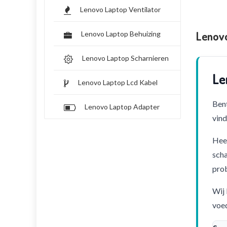
Lenovo Laptop Ventilator
Lenov
Lenovo Laptop Behuizing
Lenovo Laptop Scharnieren
Le
Lenovo Laptop Lcd Kabel
Bent
Lenovo Laptop Adapter
vind
Heef
scha
pro
Wij 
voed