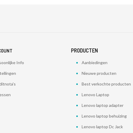
PRODUCTEN
COUNT
oonlijke Info
Aanbiedingen
tellingen
Nieuwe producten
ditnota's
Best verkochte producten
essen
Lenovo Laptop
Lenovo laptop adapter
Lenovo laptop behuizing
Lenovo laptop Dc Jack