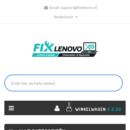
Email:
support@fixlenovo.nl
Nederlands
0
WINKELWAGEN
€ 0,00