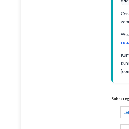
Sne
Cont
voor
Weet
rep
Kunt
kunn
[con
Subcateg
LE