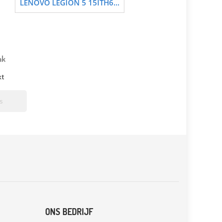
LENOVO LEGION 5 15ITH6...
ak
kt

ONS BEDRIJF