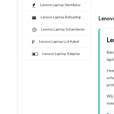
Lenovo Laptop Ventilator
Lenovo
Lenovo Laptop Behuizing
Lenovo Laptop Scharnieren
Le
Lenovo Laptop Lcd Kabel
Bent
Lenovo Laptop Adapter
lapt
Heef
scha
pro
Wij 
voed