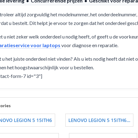
lle levering • Concurrerende prijzen • Geschikt voor repara
roleer altijd zorgvuldig het modelnummer, het onderdeelnummer, 
dat u bestelt. Dit helpt je ervoor te zorgen dat het onderdeel ges
 u niet zeker welk onderdeel u nodig heeft, of geeft u de voorkeu
aratieservice voor laptops
voor diagnose en reparatie.
 u het juiste onderdeel niet vinden? Als u iets nodig heeft dat niet
en het hoogstwaarschijnlijk voor u bestellen.
tact-form-7 id="3"]
ories
NOVO LEGION 5 15ITH6
LENOVO LEGION 5 15ITH6...