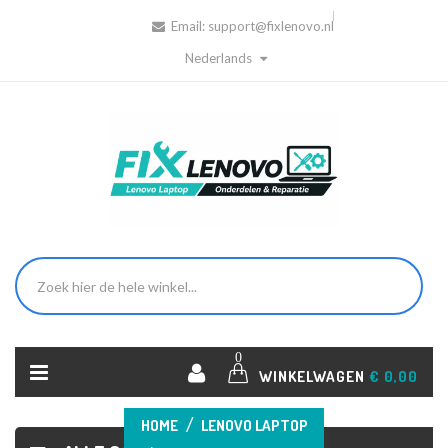
Email:
support@fixlenovo.nl
Nederlands
0
WINKELWAGEN
€ 0,00
HOME
LENOVO LAPTOP