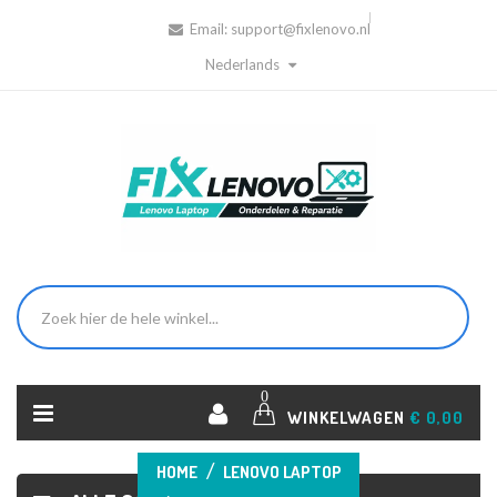
Email:
support@fixlenovo.nl
Nederlands
0
WINKELWAGEN
€ 0,00
HOME
LENOVO LAPTOP