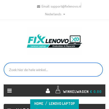
Email:
support@fixlenovo.nl
Nederlands
0
WINKELWAGEN
€ 0,00
HOME
LENOVO LAPTOP