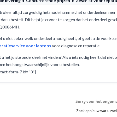
lle levering • Concurrerende prijzen • Geschikt voor repara
roleer altijd zorgvuldig het modelnummer, het onderdeelnummer, 
dat u bestelt. Dit helpt je ervoor te zorgen dat het onderdeel g
Q0086MH.
 u niet zeker welk onderdeel u nodig heeft, of geeft u de voorkeu
aratieservice voor laptops
voor diagnose en reparatie.
 u het juiste onderdeel niet vinden? Als u iets nodig heeft dat niet
en het hoogstwaarschijnlijk voor u bestellen.
tact-form-7 id="3"]
Sorry voor het ongem
Zoek opnieuw wat u zoe