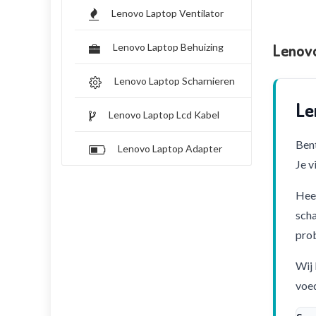
Lenovo Laptop Ventilator
Lenov
Lenovo Laptop Behuizing
Lenovo Laptop Scharnieren
Le
Lenovo Laptop Lcd Kabel
Bent
Lenovo Laptop Adapter
Je v
Heef
scha
pro
Wij 
voed