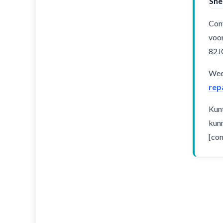
Sne
Cont
voor
82J
Weet
rep
Kunt
kunn
[con