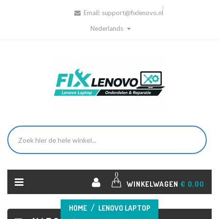
Email:
support@fixlenovo.nl
Nederlands
0
WINKELWAGEN
€ 0,00
HOME
LENOVO LAPTOP