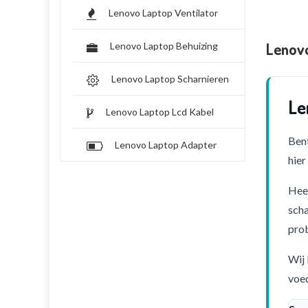
Lenovo Laptop Ventilator
Lenov
Lenovo Laptop Behuizing
Lenovo Laptop Scharnieren
Le
Lenovo Laptop Lcd Kabel
Bent
Lenovo Laptop Adapter
hier
Heef
scha
pro
Wij 
voed