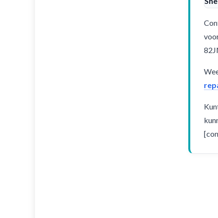
Sne
Cont
voor
82J
Weet
rep
Kunt
kunn
[con