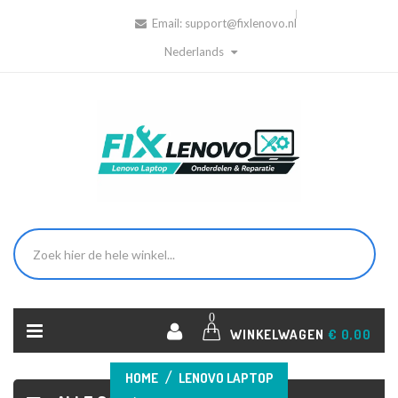
Email:
support@fixlenovo.nl
Nederlands
0
WINKELWAGEN
€ 0,00
HOME
LENOVO LAPTOP