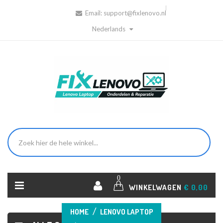
Email:
support@fixlenovo.nl
Nederlands
0
WINKELWAGEN
€ 0,00
HOME
LENOVO LAPTOP