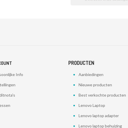
PRODUCTEN
COUNT
oonlijke Info
Aanbiedingen
tellingen
Nieuwe producten
ditnota's
Best verkochte producten
essen
Lenovo Laptop
Lenovo laptop adapter
Lenovo laptop behuizing