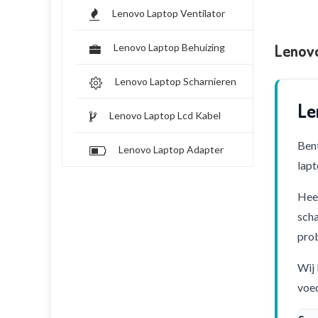
Lenovo Laptop Ventilator
Lenov
Lenovo Laptop Behuizing
Lenovo Laptop Scharnieren
Le
Lenovo Laptop Lcd Kabel
Bent
Lenovo Laptop Adapter
lapt
Heef
scha
pro
Wij 
voed