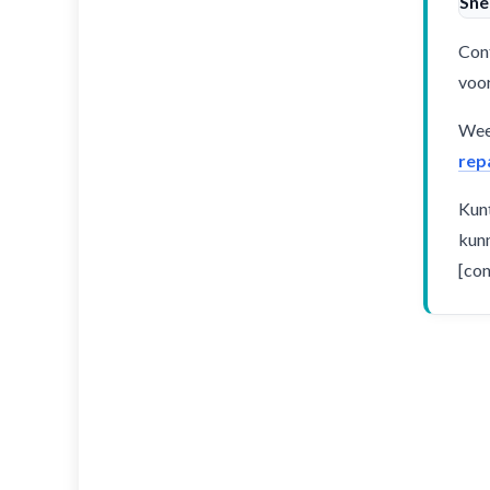
Sne
Cont
voor
Weet
rep
Kunt
kunn
[con