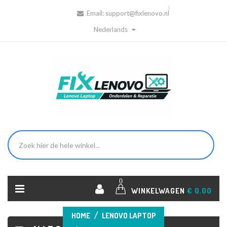
Email:
support@fixlenovo.nl
Nederlands
0
WINKELWAGEN
€ 0,00
HOME
LENOVO LAPTOP