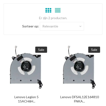
Er zijn 2 producten.
Sorteer op:
Relevantie
Sale
Sale
Lenovo Legion 5
Lenovo DFSAL12E164810
15ACH6H...
FNKA...