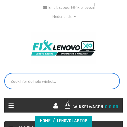
Email:
support@fixlenovo.nl
Nederlands
0
WINKELWAGEN
€ 0,00
HOME
LENOVO LAPTOP