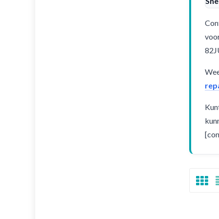
Sne
Cont
voor
82
Weet
rep
Kunt
kunn
[con