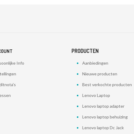
PRODUCTEN
COUNT
oonlijke Info
Aanbiedingen
tellingen
Nieuwe producten
ditnota's
Best verkochte producten
essen
Lenovo Laptop
Lenovo laptop adapter
Lenovo laptop behuizing
Lenovo laptop Dc Jack