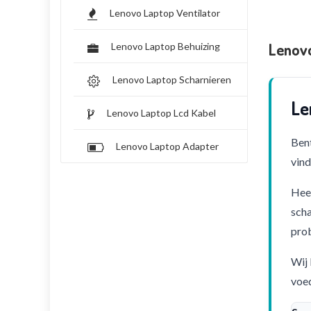
Lenovo Laptop Ventilator
Lenov
Lenovo Laptop Behuizing
Lenovo Laptop Scharnieren
Le
Lenovo Laptop Lcd Kabel
Bent
Lenovo Laptop Adapter
vind
Heef
scha
pro
Wij 
voed