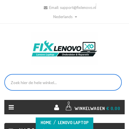
Email:
support@fixlenovo.nl
Nederlands
0
WINKELWAGEN
€ 0,00
HOME
LENOVO LAPTOP