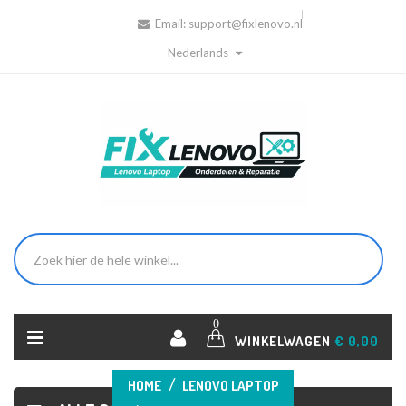
Email:
support@fixlenovo.nl
Nederlands
0
WINKELWAGEN
€ 0,00
HOME
LENOVO LAPTOP