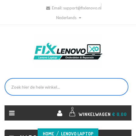
Email:
support@fixlenovo.nl
Nederlands
0
WINKELWAGEN
€ 0,00
HOME
LENOVO LAPTOP