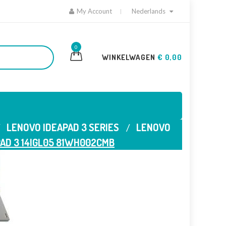
My Account
Nederlands
0
WINKELWAGEN
€ 0,00
LENOVO IDEAPAD 3 SERIES
LENOVO
AD 3 14IGL05 81WH002CMB