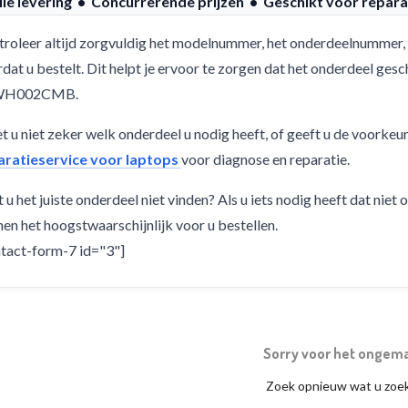
lle levering • Concurrerende prijzen • Geschikt voor repara
roleer altijd zorgvuldig het modelnummer, het onderdeelnummer, 
dat u bestelt. Dit helpt je ervoor te zorgen dat het onderdeel ge
WH002CMB.
 u niet zeker welk onderdeel u nodig heeft, of geeft u de voorkeu
aratieservice voor laptops
voor diagnose en reparatie.
 u het juiste onderdeel niet vinden? Als u iets nodig heeft dat niet
en het hoogstwaarschijnlijk voor u bestellen.
tact-form-7 id="3"]
Sorry voor het ongem
Zoek opnieuw wat u zoe