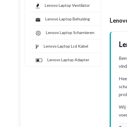
Lenovo Laptop Ventilator
Lenov
Lenovo Laptop Behuizing
Lenovo Laptop Scharnieren
Le
Lenovo Laptop Lcd Kabel
Bent
Lenovo Laptop Adapter
vind
Heef
scha
pro
Wij 
voed