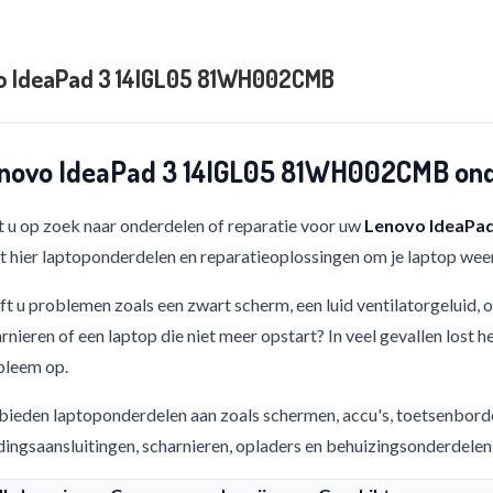
o IdeaPad 3 14IGL05 81WH002CMB
novo IdeaPad 3 14IGL05 81WH002CMB onde
 u op zoek naar onderdelen of reparatie voor uw
Lenovo IdeaPa
t hier laptoponderdelen en reparatieoplossingen om je laptop weer
t u problemen zoals een zwart scherm, een luid ventilatorgeluid,
rnieren of een laptop die niet meer opstart? In veel gevallen lost h
bleem op.
bieden laptoponderdelen aan zoals schermen, accu's, toetsenbord
ingsaansluitingen, scharnieren, opladers en behuizingsonderdelen