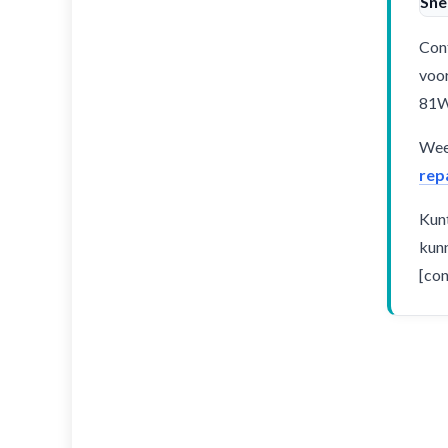
Sne
Cont
voor
81
Weet
rep
Kunt
kunn
[con