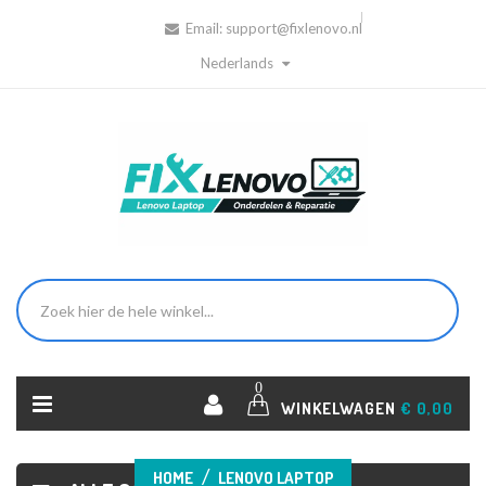
Email:
support@fixlenovo.nl
Nederlands
0
WINKELWAGEN
€ 0,00
HOME
LENOVO LAPTOP