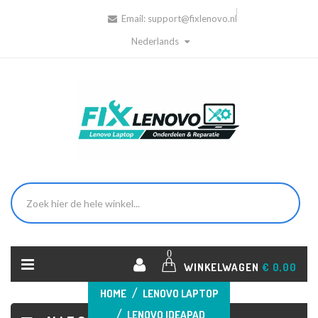
Email:
support@fixlenovo.nl
Nederlands
0
WINKELWAGEN
€ 0,00
HOME
LENOVO LAPTOP
LENOVO IDEAPAD