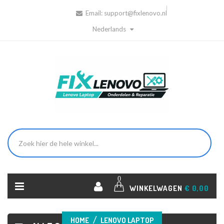
Email:
support@fixlenovo.nl
Nederlands
0
WINKELWAGEN
€ 0,00
HOME
LENOVO LAPTOP