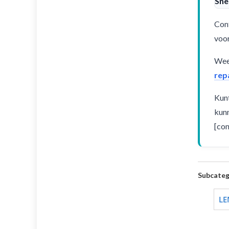
Sne
Cont
voor
Weet
rep
Kunt
kunn
[con
Subcateg
LE