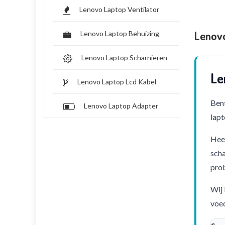
Lenovo Laptop Ventilator
Lenovo
Lenovo Laptop Behuizing
Lenovo Laptop Scharnieren
Le
Lenovo Laptop Lcd Kabel
Bent
Lenovo Laptop Adapter
lapt
Heef
scha
pro
Wij 
voed