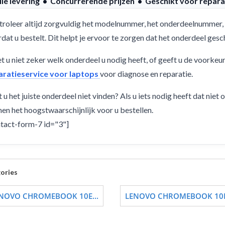
lle levering • Concurrerende prijzen • Geschikt voor repara
roleer altijd zorgvuldig het modelnummer, het onderdeelnummer, 
dat u bestelt. Dit helpt je ervoor te zorgen dat het onderdeel ge
 u niet zeker welk onderdeel u nodig heeft, of geeft u de voorkeu
aratieservice voor laptops
voor diagnose en reparatie.
 u het juiste onderdeel niet vinden? Als u iets nodig heeft dat niet
en het hoogstwaarschijnlijk voor u bestellen.
tact-form-7 id="3"]
ories
NOVO CHROMEBOOK 10E...
LENOVO CHROMEBOOK 10E.