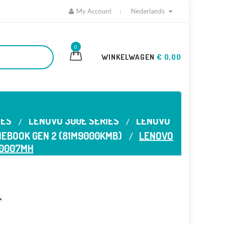
My Account
Nederlands
0
WINKELWAGEN
€ 0,00
IES
LENOVO 300E SERIES
LENOVO
EBOOK GEN 2 (81M9000KMB)
LENOVO
B0007MH