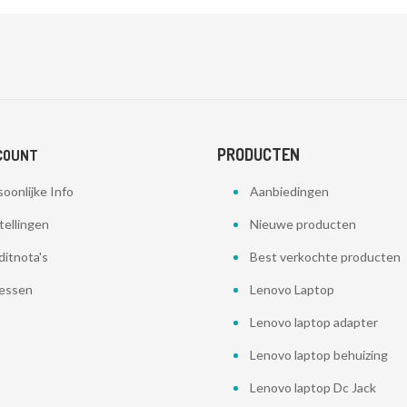
PRODUCTEN
COUNT
oonlijke Info
Aanbiedingen
tellingen
Nieuwe producten
ditnota's
Best verkochte producten
essen
Lenovo Laptop
Lenovo laptop adapter
Lenovo laptop behuizing
Lenovo laptop Dc Jack