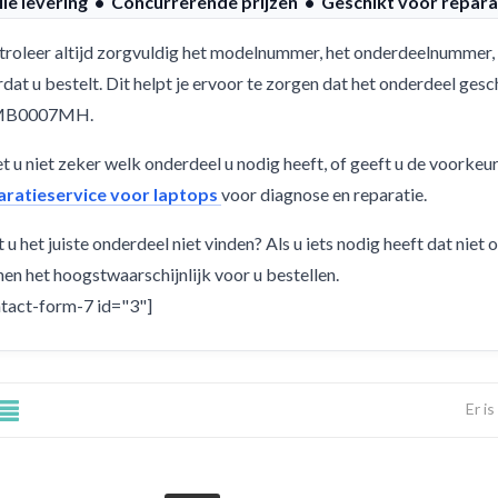
lle levering • Concurrerende prijzen • Geschikt voor repara
roleer altijd zorgvuldig het modelnummer, het onderdeelnummer, 
dat u bestelt. Dit helpt je ervoor te zorgen dat het onderdeel g
MB0007MH.
 u niet zeker welk onderdeel u nodig heeft, of geeft u de voorkeu
aratieservice voor laptops
voor diagnose en reparatie.
 u het juiste onderdeel niet vinden? Als u iets nodig heeft dat niet
en het hoogstwaarschijnlijk voor u bestellen.
tact-form-7 id="3"]
Er i