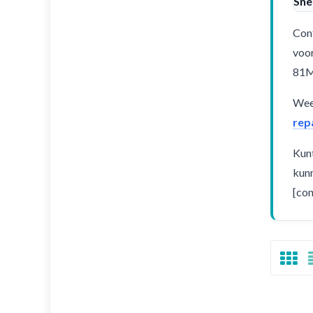
Sne
Cont
voor
81
Weet
rep
Kunt
kunn
[con