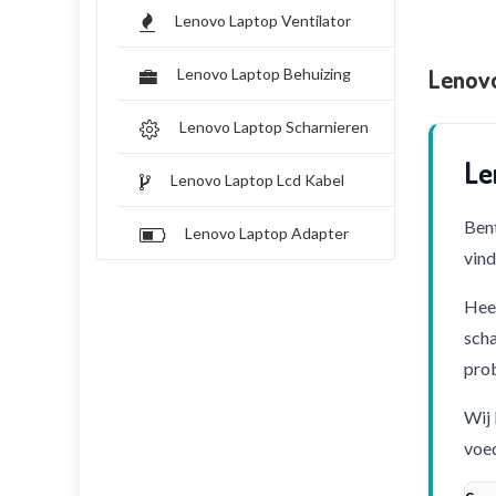
Lenovo Laptop Ventilator
Lenov
Lenovo Laptop Behuizing
Lenovo Laptop Scharnieren
Le
Lenovo Laptop Lcd Kabel
Bent
Lenovo Laptop Adapter
vind
Heef
scha
pro
Wij 
voed