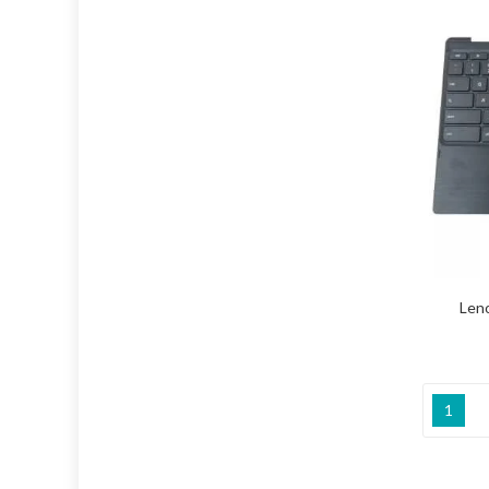
Len
1