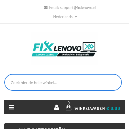
Email:
support@fixlenovo.nl
Nederlands
0
WINKELWAGEN
€ 0,00