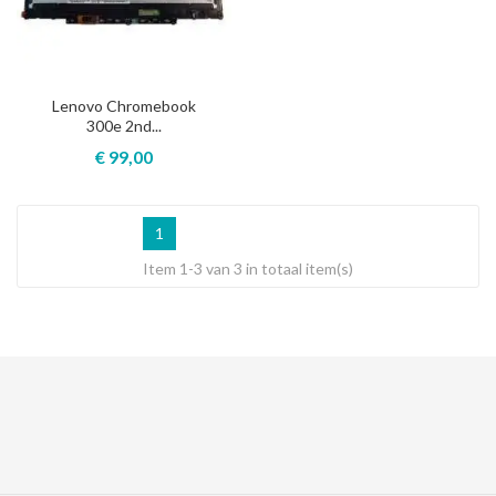
Lenovo Chromebook
300e 2nd...
€ 99,00
1
Item 1-3 van 3 in totaal item(s)