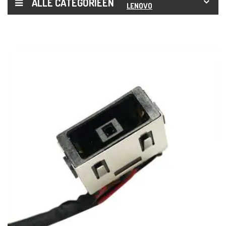
ALLE CATEGORIEËN
LENOVO
THINKBOOK
15 IIL 15 IML
15-IIL 15-
IML DC
POWER
JACK