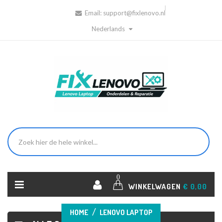
Email:
support@fixlenovo.nl
Nederlands
0
WINKELWAGEN
€ 0,00
HOME
LENOVO LAPTOP