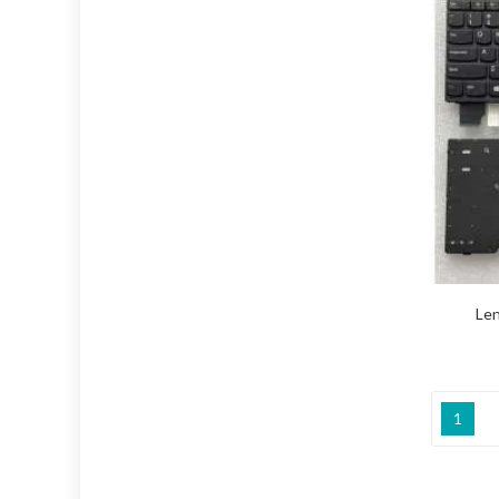
Len
1