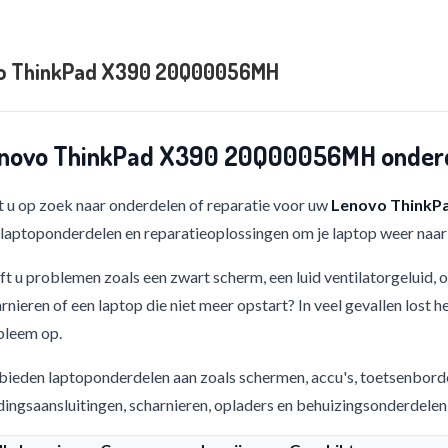
o ThinkPad X390 20Q00056MH
novo ThinkPad X390 20Q00056MH onderde
 u op zoek naar onderdelen of reparatie voor uw
Lenovo ThinkP
 laptoponderdelen en reparatieoplossingen om je laptop weer naar 
t u problemen zoals een zwart scherm, een luid ventilatorgeluid,
rnieren of een laptop die niet meer opstart? In veel gevallen lost h
bleem op.
bieden laptoponderdelen aan zoals schermen, accu's, toetsenbord
ingsaansluitingen, scharnieren, opladers en behuizingsonderdelen