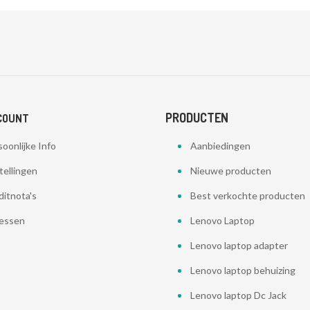
PRODUCTEN
COUNT
oonlijke Info
Aanbiedingen
tellingen
Nieuwe producten
ditnota's
Best verkochte producten
essen
Lenovo Laptop
Lenovo laptop adapter
Lenovo laptop behuizing
Lenovo laptop Dc Jack