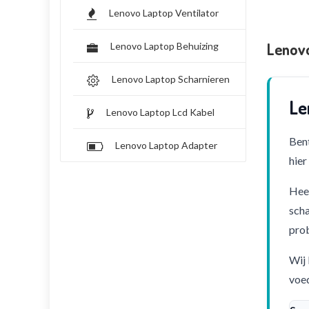
Lenovo Laptop Ventilator
Lenov
Lenovo Laptop Behuizing
Lenovo Laptop Scharnieren
Le
Lenovo Laptop Lcd Kabel
Bent
Lenovo Laptop Adapter
hier
Heef
scha
pro
Wij 
voed