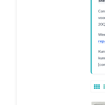
Sne
Cont
voor
20
Weet
rep
Kunt
kunn
[con