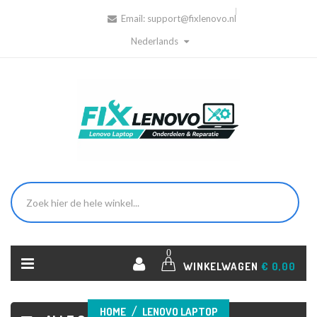
Email:
support@fixlenovo.nl
Nederlands
0
WINKELWAGEN
€ 0,00
HOME
LENOVO LAPTOP