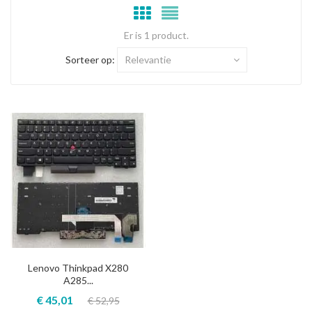
Er is 1 product.
Sorteer op:
Relevantie
Lenovo Thinkpad X280
A285...
€ 45,01
€ 52,95