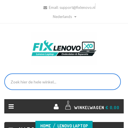
Email:
support@fixlenovo.nl
Nederlands
0
WINKELWAGEN
€ 0,00
HOME
LENOVO LAPTOP