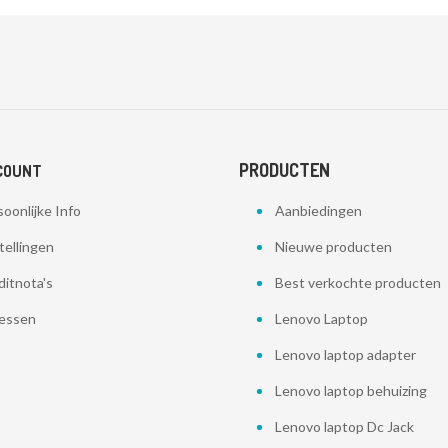
PRODUCTEN
COUNT
oonlijke Info
Aanbiedingen
tellingen
Nieuwe producten
ditnota's
Best verkochte producten
essen
Lenovo Laptop
Lenovo laptop adapter
Lenovo laptop behuizing
Lenovo laptop Dc Jack