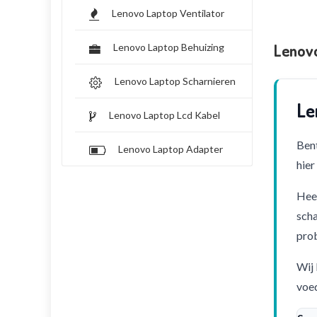
Lenovo Laptop Ventilator
Lenov
Lenovo Laptop Behuizing
Lenovo Laptop Scharnieren
Le
Lenovo Laptop Lcd Kabel
Bent
Lenovo Laptop Adapter
hier
Heef
scha
pro
Wij 
voed