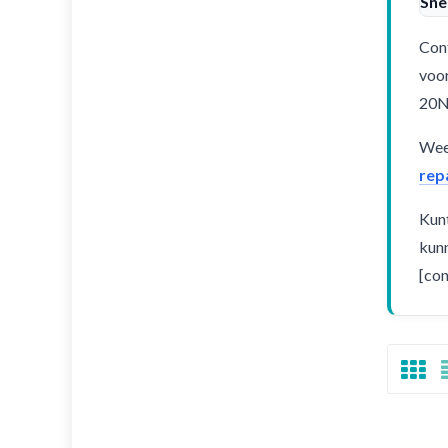
Sne
Cont
voor
20N
Weet
rep
Kunt
kunn
[con