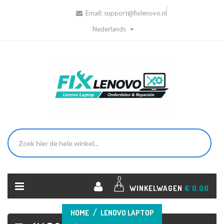
Email:
support@fixlenovo.nl
Nederlands
0
WINKELWAGEN
€ 0,00
HOME
LENOVO LAPTOP