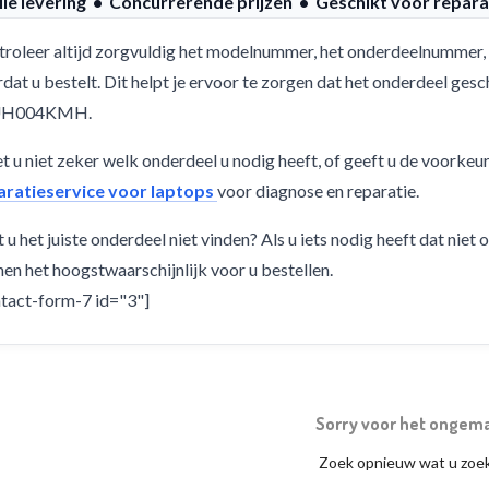
lle levering • Concurrerende prijzen • Geschikt voor repara
roleer altijd zorgvuldig het modelnummer, het onderdeelnummer, 
dat u bestelt. Dit helpt je ervoor te zorgen dat het onderdeel g
UH004KMH.
 u niet zeker welk onderdeel u nodig heeft, of geeft u de voorkeu
aratieservice voor laptops
voor diagnose en reparatie.
 u het juiste onderdeel niet vinden? Als u iets nodig heeft dat niet
en het hoogstwaarschijnlijk voor u bestellen.
tact-form-7 id="3"]
Sorry voor het ongem
Zoek opnieuw wat u zoe