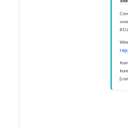
Sne
Cont
voor
81
Weet
rep
Kunt
kunn
[con