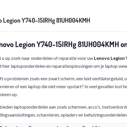
o Legion Y740-15IRHg 81UH004KMH
novo Legion Y740-15IRHg 81UH004KMH ond
 u op zoek naar onderdelen of reparatie voor uw
Lenovo Legion
t hier laptoponderdelen en reparatieoplossingen om je laptop weer
t u problemen zoals een zwart scherm, een luid ventilatorgeluid,
rnieren of een laptop die niet meer opstart? In veel gevallen lost h
bleem op.
bieden laptoponderdelen aan zoals schermen, accu's, toetsenbord
ingsaansluitingen, scharnieren, opladers en behuizingsonderdelen