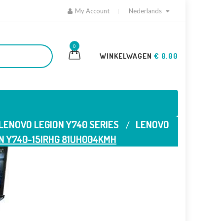
My Account
Nederlands
0
WINKELWAGEN
€ 0,00
LENOVO LEGION Y740 SERIES
LENOVO
N Y740-15IRHG 81UH004KMH