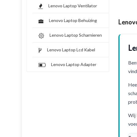
Lenovo Laptop Ventilator
Lenov
Lenovo Laptop Behuizing
Lenovo Laptop Scharnieren
Le
Lenovo Laptop Lcd Kabel
Bent
Lenovo Laptop Adapter
vind
Heef
scha
pro
Wij 
voed