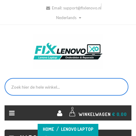
Email:
support@fixlenovo.nl
Nederlands
0
WINKELWAGEN
€ 0,00
HOME
LENOVO LAPTOP