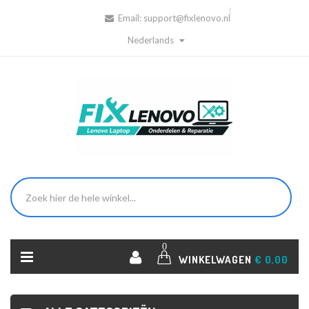
Email:
support@fixlenovo.nl
Nederlands
0
WINKELWAGEN
€ 0,00