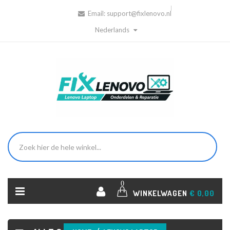
Email:
support@fixlenovo.nl
Nederlands
0
WINKELWAGEN
€ 0,00