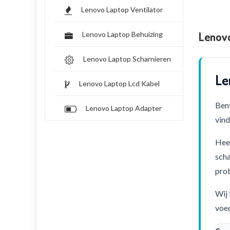
Lenovo Laptop Ventilator
Lenov
Lenovo Laptop Behuizing
Lenovo Laptop Scharnieren
Le
Lenovo Laptop Lcd Kabel
Bent
Lenovo Laptop Adapter
vind
Heef
scha
pro
Wij 
voed