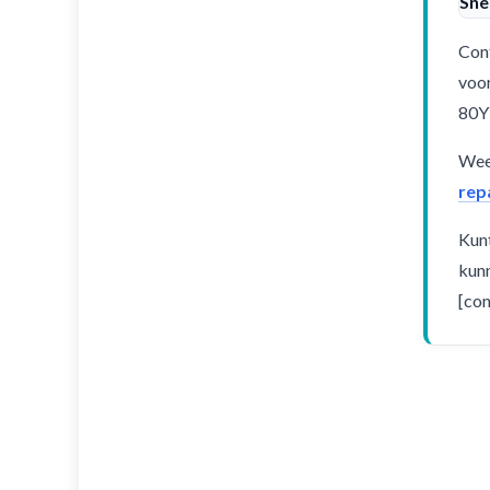
Sne
Cont
voor
80Y
Weet
rep
Kunt
kunn
[con