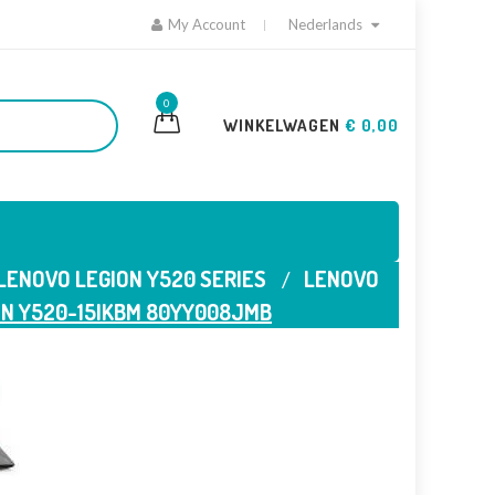
My Account
Nederlands
0
WINKELWAGEN
€ 0,00
LENOVO LEGION Y520 SERIES
LENOVO
ON Y520-15IKBM 80YY008JMB