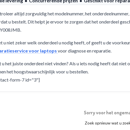
lle levering • Concurrerende prijzen • Geschikt voor repara
roleer altijd zorgvuldig het modelnummer, het onderdeelnummer, 
dat u bestelt. Dit helpt je ervoor te zorgen dat het onderdeel g
Y008JMB.
 u niet zeker welk onderdeel u nodig heeft, of geeft u de voorkeu
aratieservice voor laptops
voor diagnose en reparatie.
 u het juiste onderdeel niet vinden? Als u iets nodig heeft dat niet
en het hoogstwaarschijnlijk voor u bestellen.
tact-form-7 id="3"]
Sorry voor het ongem
Zoek opnieuw wat u zoe