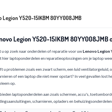
o Legion Y520-15IKBM 80YY008JMB
novo Legion Y520-15IKBM 80YY008JMB on
 u op zoek naar onderdelen of reparatie voor uw
Lenovo Legion
t hier laptoponderdelen en reparatieoplossingen om je laptop weer
t u problemen zoals een zwart scherm, een luid ventilatorgeluid,
rnieren of een laptop die niet meer opstart? In veel gevallen lost h
bleem op.
bieden laptoponderdelen aan zoals schermen, accu's, toetsenbord
ingsaansluitingen, scharnieren, opladers en behuizingsonderdelen