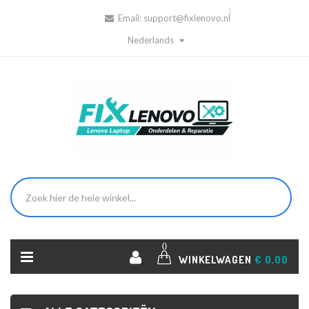
Email:
support@fixlenovo.nl
Nederlands
0
WINKELWAGEN
€ 0,00