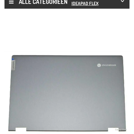
ALLE CATEGORIEËN
IDEAPAD FLEX
5 13IML05
CHROMEBOOK
LCD
BEHUIZING
ACHTER
COVER
5CB0Z28166