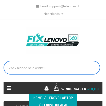
Email:
support@fixlenovo.nl
Nederlands
0
WINKELWAGEN
€ 0,00
HOME
LENOVO LAPTOP
LENOVO IDEAPAD