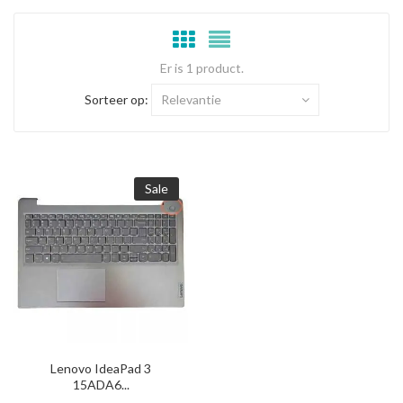
Er is 1 product.
Sorteer op:
Relevantie
Sale
Lenovo IdeaPad 3
15ADA6...