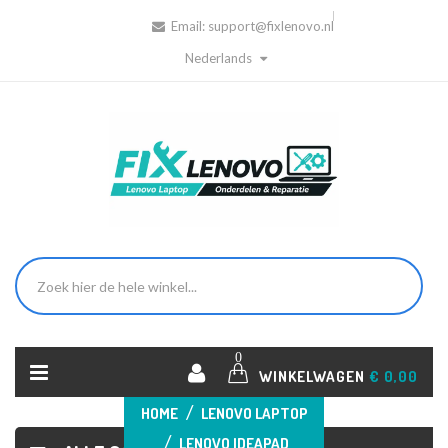
Email:
support@fixlenovo.nl
Nederlands
0
WINKELWAGEN
€ 0,00
HOME
LENOVO LAPTOP
LENOVO IDEAPAD