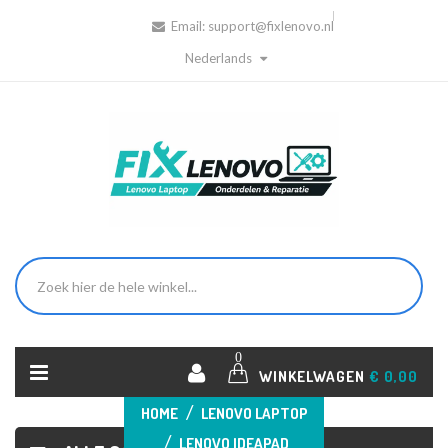
Email:
support@fixlenovo.nl
Nederlands
0
WINKELWAGEN
€ 0,00
HOME
LENOVO LAPTOP
LENOVO IDEAPAD