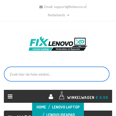
Email:
support@fixlenovo.nl
Nederlands
0
WINKELWAGEN
€ 0,00
HOME
LENOVO LAPTOP
LENOVO IDEAPAD