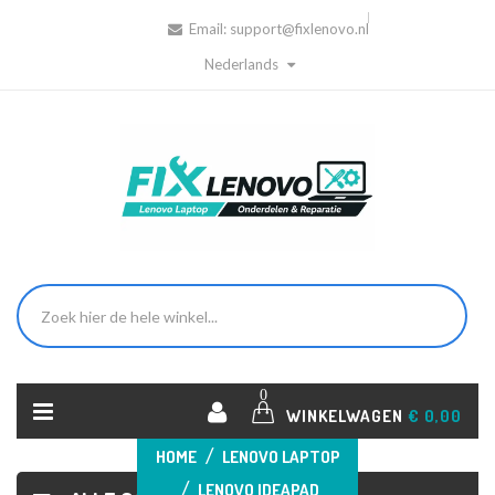
Email:
support@fixlenovo.nl
Nederlands
0
WINKELWAGEN
€ 0,00
HOME
LENOVO LAPTOP
LENOVO IDEAPAD